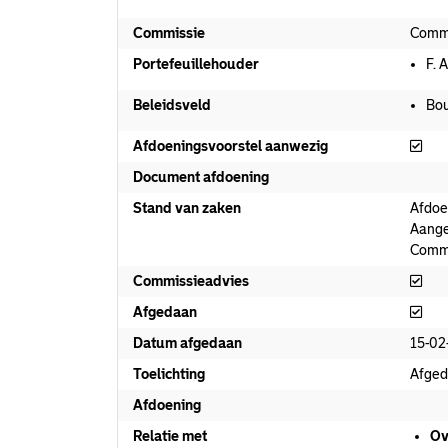
Commissie
Commi
Portefeuillehouder
F. 
Beleidsveld
Bo
Afd
Afdoeningsvoorstel aanwezig
Document afdoening
Stand van zaken
Afdoe
Aange
Commi
Com
Commissieadvies
Afg
Afgedaan
Datum afgedaan
15-02
Toelichting
Afged
Afdoening
Relatie met
Ov