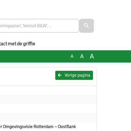
act met de griffie
A
A
A
Vorige pagina
er Omgevingsvisie Rotterdam – Oostflank