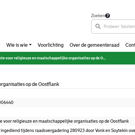
Zoeken
Wie is wie
Voorlichting
Over de gemeenteraad
Cont
e voor religieuze en maatschappelijke organisaties op de Oostflank
organisaties op de Oostflank
006440
e voor religieuze en maatschappelijke organisaties op de Oostflank
 ingediend tijdens raadsvergadering 280923 door Vonk en Soytekin ov