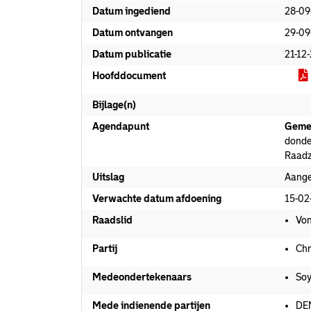
Datum ingediend
28-09
Datum ontvangen
29-09
Datum publicatie
21-12
Hoofddocument
Bijlage(n)
Agendapunt
Geme
donde
Raadz
Uitslag
Aang
Verwachte datum afdoening
15-02
Raadslid
Von
Partij
Chr
Medeondertekenaars
Soy
Mede indienende partijen
DE