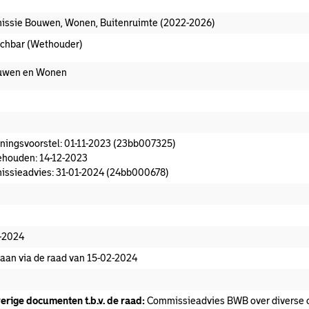
ssie Bouwen, Wonen, Buitenruimte (2022-2026)
Achbar (Wethouder)
uwen en Wonen
oeningsvoorstel aanwezig
ningsvoorstel: 01-11-2023 (23bb007325)
houden: 14-12-2023
ssieadvies: 31-01-2024 (24bb000678)
missieadvies
edaan
-2024
aan via de raad van 15-02-2024
erige documenten t.b.v. de raad:
Commissieadvies BWB over diverse 