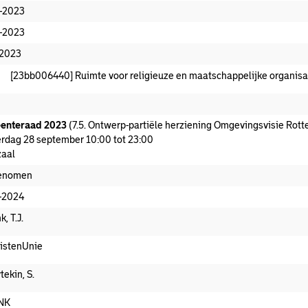
-2023
-2023
-2023
[23bb006440] Ruimte voor religieuze en maatschappelijke organisa
enteraad 2023
(7.5. Ontwerp-partiële herziening Omgevingsvisie Rott
rdag 28 september 10:00 tot 23:00
aal
enomen
-2024
k, T.J.
istenUnie
tekin, S.
NK