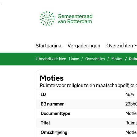
Ga naar de inhoud van deze pagina
Ga naar het zoeken
Ga naar het menu
Startpagina
Vergaderingen
Overzichten
U bevindt zich hier:
Home
Overzichten
Moties
Ruimt
Moties
Ruimte voor religieuze en maatschappelijke 
ID
4674
BB nummer
23bb
Documenttype
Motie
Titel
Ruimt
Omschrijving
Motie