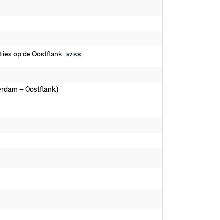
ties op de Oostflank
57 KB
erdam – Oostflank.)