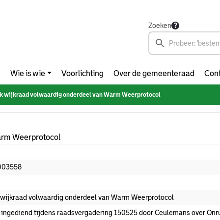
Zoeken
Wie is wie
Voorlichting
Over de gemeenteraad
Cont
 wijkraad volwaardig onderdeel van Warm Weerprotocol
arm Weerprotocol
003558
wijkraad volwaardig onderdeel van Warm Weerprotocol
 ingediend tijdens raadsvergadering 150525 door Ceulemans over Onru