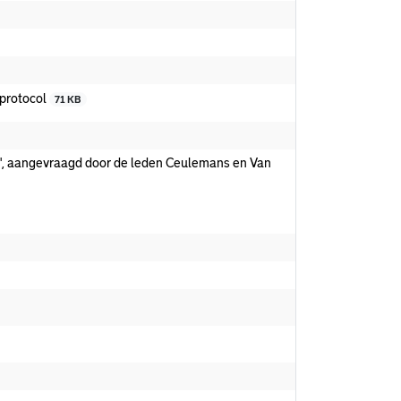
protocol
71 KB
e', aangevraagd door de leden Ceulemans en Van