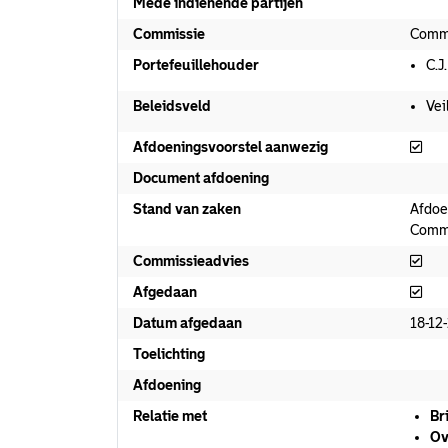
Mede indienende partijen
Commissie
Commi
Portefeuillehouder
C.J
Beleidsveld
Vei
Afd
Afdoeningsvoorstel aanwezig
Document afdoening
Stand van zaken
Afdoe
Commi
Com
Commissieadvies
Afg
Afgedaan
Datum afgedaan
18-12
Toelichting
Afdoening
Relatie met
Br
Ov