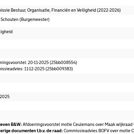
ssie Bestuur, Organisatie, Financiën en Veiligheid (2022-2026)
. Schouten (Burgemeester)
ligheid
oeningsvoorstel aanwezig
ningsvoorstel: 20-11-2025 (25bb008554)
ssieadvies: 11-12-2025 (25bb009383)
missieadvies
edaan
-2025
ieven B&W:
Afdoeningsvoorstel motie Ceulemans over Maak wijkraad
erige documenten t.b.v. de raad:
Commissieadvies BOFV over motie C