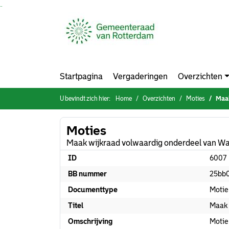
Ga naar de inhoud van deze pagina
Ga naar het zoeken
Ga naar het menu
Startpagina
Vergaderingen
Overzichten
U bevindt zich hier:
Home
Overzichten
Moties
Maak
Moties
Maak wijkraad volwaardig onderdeel van W
ID
6007
BB nummer
25bb
Documenttype
Motie
Titel
Maak 
Omschrijving
Motie