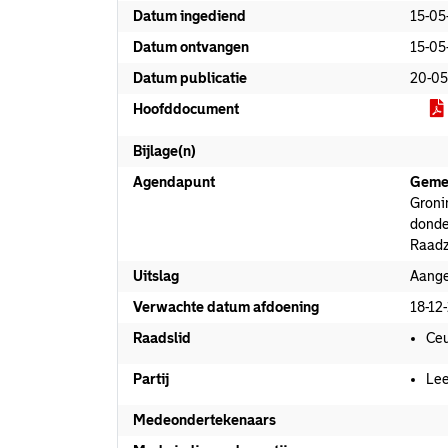
Datum ingediend
15-05
Datum ontvangen
15-05
Datum publicatie
20-05
Hoofddocument
Bijlage(n)
Agendapunt
Geme
Groni
donde
Raadz
Uitslag
Aang
Verwachte datum afdoening
18-12
Raadslid
Ceu
Partij
Lee
Medeondertekenaars