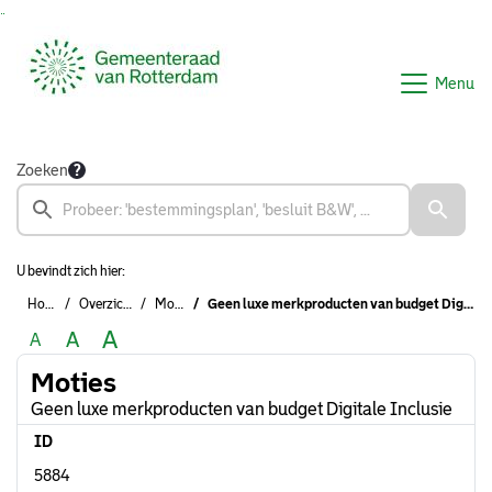
Ga naar de inhoud van deze pagina
Ga naar het zoeken
Ga naar het menu
Menu
Zoeken
U bevindt zich hier:
Home
Overzichten
Moties
Geen luxe merkproducten van budget Digitale Inclusie
A
A
A
Moties
Geen luxe merkproducten van budget Digitale Inclusie
ID
5884