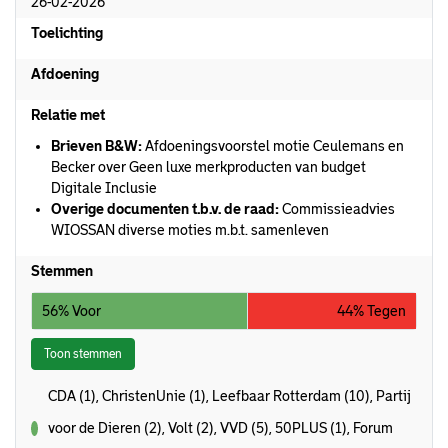
26-02-2026
Toelichting
Afdoening
Relatie met
Brieven B&W:
Afdoeningsvoorstel motie Ceulemans en
Becker over Geen luxe merkproducten van budget
Digitale Inclusie
Overige documenten t.b.v. de raad:
Commissieadvies
WIOSSAN diverse moties m.b.t. samenleven
Stemmen
56% Voor
44% Tegen
Toon stemmen
CDA (1), ChristenUnie (1), Leefbaar Rotterdam (10), Partij
voor de Dieren (2), Volt (2), VVD (5), 50PLUS (1), Forum
voor