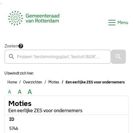
Ga naar de inhoud van deze pagina
Ga naar het zoeken
Ga naar het menu
Menu
Zoeken
U bevindt zich hier:
Home
Overzichten
Moties
Een eerlijke ZES voor ondernemers
A
A
A
Moties
Een eerlijke ZES voor ondernemers
ID
5746