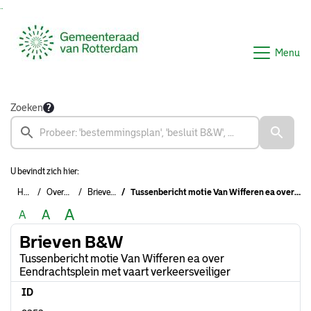
Ga naar de inhoud van deze pagina
Ga naar het zoeken
Ga naar het menu
Menu
Zoeken
U bevindt zich hier:
Home
Overzichten
Brieven B&W
Tussenbericht motie Van Wifferen ea over Eendrachtsplein met vaart verkeersveiliger
A
A
A
Brieven B&W
Tussenbericht motie Van Wifferen ea over
Eendrachtsplein met vaart verkeersveiliger
ID