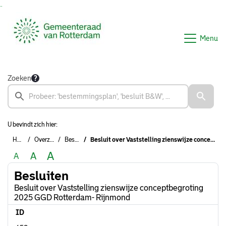
Ga naar de inhoud van deze pagina
Ga naar het zoeken
Ga naar het menu
Menu
Zoeken
U bevindt zich hier:
Home
Overzichten
Besluiten
Besluit over Vaststelling zienswijze conceptbegroting 2025 GGD Rotterdam- Rijnmond
A
A
A
Besluiten
Besluit over Vaststelling zienswijze conceptbegroting
2025 GGD Rotterdam- Rijnmond
ID