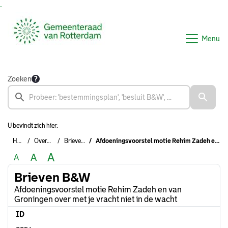
Ga naar de inhoud van deze pagina
Ga naar het zoeken
Ga naar het menu
Menu
Zoeken
U bevindt zich hier:
Home
Overzichten
Brieven B&W
Afdoeningsvoorstel motie Rehim Zadeh en van Groningen over met je vracht niet in de wacht
A
A
A
Brieven B&W
Afdoeningsvoorstel motie Rehim Zadeh en van
Groningen over met je vracht niet in de wacht
ID