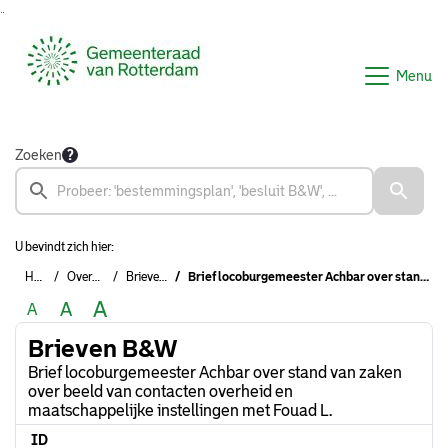
Ga naar de inhoud van deze pagina
Ga naar het zoeken
Ga naar het menu
Menu
Zoeken
U bevindt zich hier:
Home
Overzichten
Brieven B&W
Brief locoburgemeester Achbar over stand van zaken over beeld van contacten overheid en maatschappelijke instellingen met Fouad L.
A
A
A
Brieven B&W
Brief locoburgemeester Achbar over stand van zaken
over beeld van contacten overheid en
maatschappelijke instellingen met Fouad L.
ID