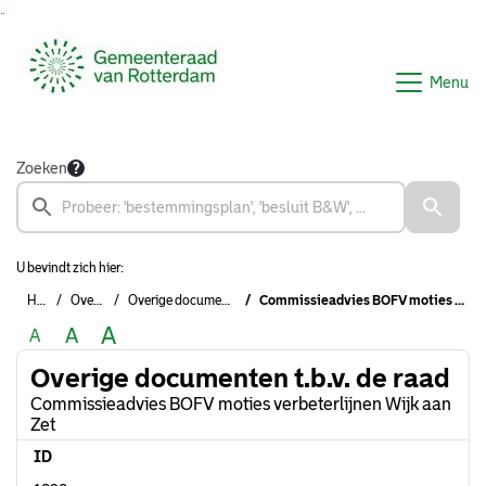
Ga naar de inhoud van deze pagina
Ga naar het zoeken
Ga naar het menu
Menu
Zoeken
U bevindt zich hier:
Home
Overzichten
Overige documenten t.b.v. de raad
Commissieadvies BOFV moties verbeterlijnen Wijk aan Zet
A
A
A
Overige documenten t.b.v. de raad
Commissieadvies BOFV moties verbeterlijnen Wijk aan
Zet
ID