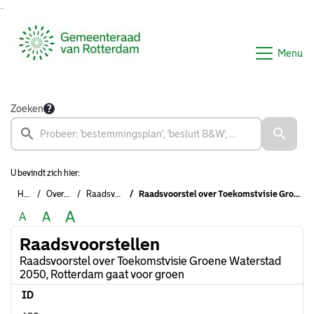
Ga naar de inhoud van deze pagina
Ga naar het zoeken
Ga naar het menu
Menu
Zoeken
U bevindt zich hier:
Home
Overzichten
Raadsvoorstellen
Raadsvoorstel over Toekomstvisie Groene Waterstad 2050, Rotterdam gaat voor groen
A
A
A
Raadsvoorstellen
Raadsvoorstel over Toekomstvisie Groene Waterstad
2050, Rotterdam gaat voor groen
ID