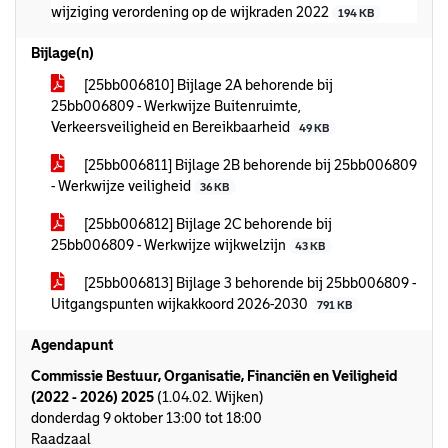
wijziging verordening op de wijkraden 2022
194 KB
Bijlage(n)
[25bb006810] Bijlage 2A behorende bij
25bb006809 - Werkwijze Buitenruimte,
Verkeersveiligheid en Bereikbaarheid
49 KB
[25bb006811] Bijlage 2B behorende bij 25bb006809
- Werkwijze veiligheid
36 KB
[25bb006812] Bijlage 2C behorende bij
25bb006809 - Werkwijze wijkwelzijn
43 KB
[25bb006813] Bijlage 3 behorende bij 25bb006809 -
Uitgangspunten wijkakkoord 2026-2030
791 KB
Agendapunt
Commissie Bestuur, Organisatie, Financiën en Veiligheid
(2022 - 2026) 2025
(1.04.02. Wijken)
donderdag 9 oktober 13:00 tot 18:00
Raadzaal