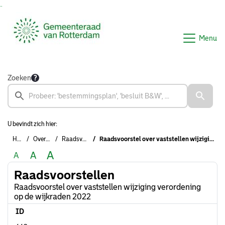
Ga naar de inhoud van deze pagina
Ga naar het zoeken
Ga naar het menu
Menu
Zoeken
U bevindt zich hier:
Home
Overzichten
Raadsvoorstellen
Raadsvoorstel over vaststellen wijziging verordening op de wijkraden 2022
A
A
A
Raadsvoorstellen
Raadsvoorstel over vaststellen wijziging verordening
op de wijkraden 2022
ID