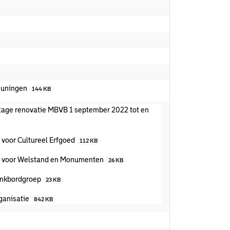
euningen
144 KB
tage renovatie MBVB 1 september 2022 tot en
 voor Cultureel Erfgoed
112 KB
ie voor Welstand en Monumenten
26 KB
lankbordgroep
23 KB
ganisatie
842 KB