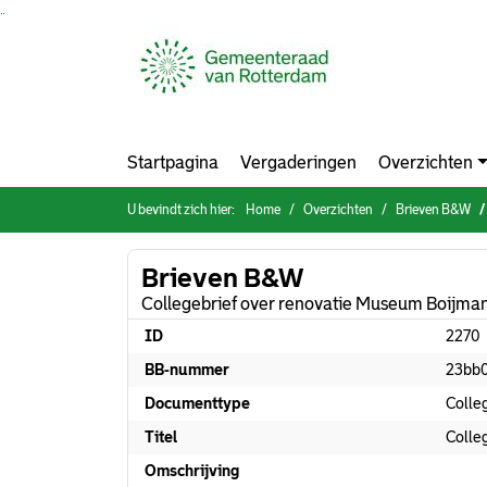
Ga naar de inhoud van deze pagina
Ga naar het zoeken
Ga naar het menu
Startpagina
Vergaderingen
Overzichten
U bevindt zich hier:
Home
Overzichten
Brieven B&W
Brieven B&W
Collegebrief over renovatie Museum Boijma
ID
2270
BB-nummer
23bb
Documenttype
Colle
Titel
Colle
Omschrijving