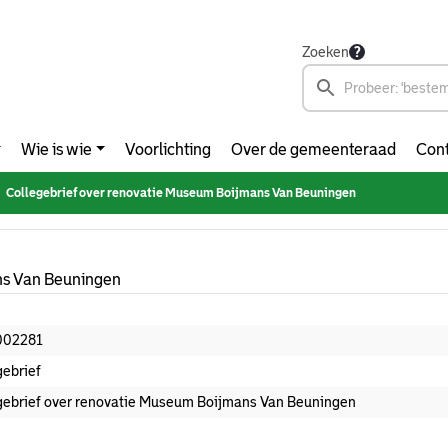
Zoeken
Wie is wie
Voorlichting
Over de gemeenteraad
Cont
Collegebrief over renovatie Museum Boijmans Van Beuningen
ns Van Beuningen
002281
gebrief
gebrief over renovatie Museum Boijmans Van Beuningen