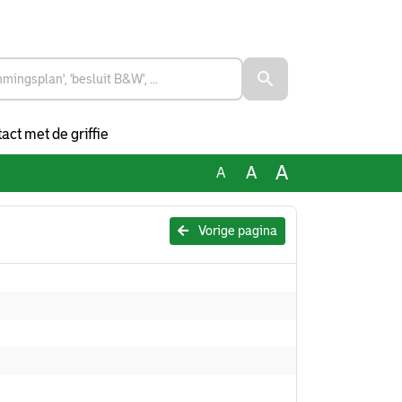
act met de griffie
A
A
A
Vorige pagina