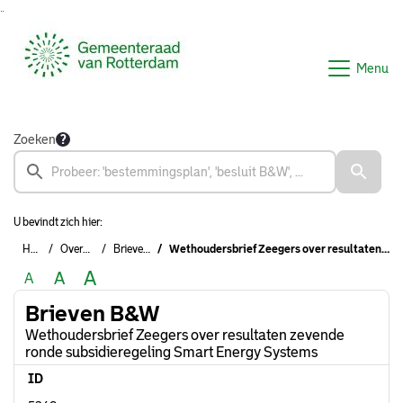
Ga naar de inhoud van deze pagina
Ga naar het zoeken
Ga naar het menu
Menu
Zoeken
U bevindt zich hier:
Home
Overzichten
Brieven B&W
Wethoudersbrief Zeegers over resultaten zevende ronde subsidieregeling Smart Energy Systems
A
A
A
Brieven B&W
Wethoudersbrief Zeegers over resultaten zevende
ronde subsidieregeling Smart Energy Systems
ID