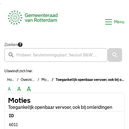
Ga naar de inhoud van deze pagina
Ga naar het zoeken
Ga naar het menu
Menu
Zoeken
U bevindt zich hier:
Home
Overzichten
Moties
Toegankelijk openbaar vervoer, ook bij omleidingen
A
A
A
Moties
Toegankelijk openbaar vervoer, ook bij omleidingen
ID
6011