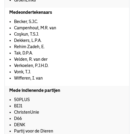
GroenLinks
Medeondertekenaars
Becker, S.J.C.
Campenhout, M.R. van
Coşkun, T.S.J.
Dekkers, L.P.A.
Rehim Zadeh, E.
Tak, D.P.A.
Velden, R. van der
Verkoelen, P.J.H.D.
Vonk, T.J.
Wifferen, I. van
Mede indienende partijen
50PLUS
BIJ1
ChristenUnie
D66
DENK
Partij voor de Dieren