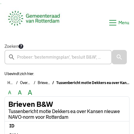
Ga naar de inhoud van deze pagina
Ga naar het zoeken
Ga naar het menu
Menu
Zoeken
U bevindt zich hier:
Home
Overzichten
Brieven B&W
Tussenbericht motie Dekkers ea over Kansen nieuwe NAVO-norm voor Rotterdam
A
A
A
Brieven B&W
Tussenbericht motie Dekkers ea over Kansen nieuwe
NAVO-norm voor Rotterdam
ID