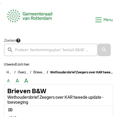
Ga naar de inhoud van deze pagina
Ga naar het zoeken
Ga naar het menu
Menu
Zoeken
U bevindt zich hier:
Home
Overzichten
Brieven B&W
Wethoudersbrief Zeegers over KAR tweede update - toevoeging
A
A
A
Brieven B&W
Wethoudersbrief Zeegers over KAR tweede update -
toevoeging
ID