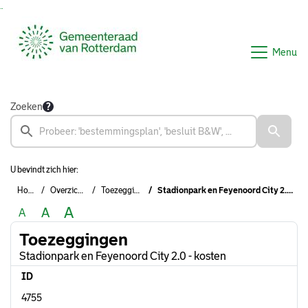
Ga naar de inhoud van deze pagina
Ga naar het zoeken
Ga naar het menu
Menu
Zoeken
U bevindt zich hier:
Home
Overzichten
Toezeggingen
Stadionpark en Feyenoord City 2.0 - kosten
A
A
A
Toezeggingen
Stadionpark en Feyenoord City 2.0 - kosten
ID
4755