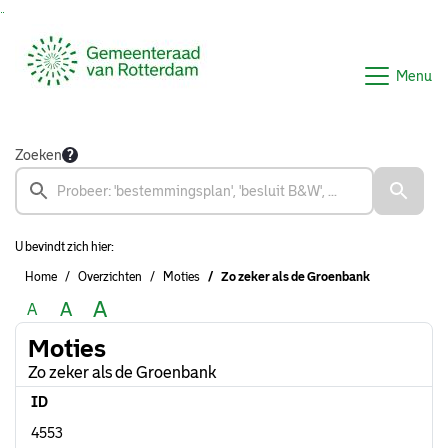
Ga naar de inhoud van deze pagina
Ga naar het zoeken
Ga naar het menu
Menu
Zoeken
U bevindt zich hier:
Home
Overzichten
Moties
Zo zeker als de Groenbank
A
A
A
Moties
Zo zeker als de Groenbank
ID
4553