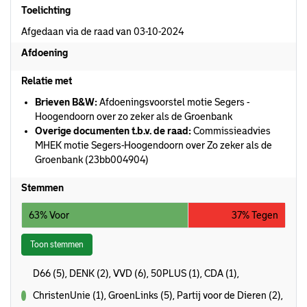
Toelichting
Afgedaan via de raad van 03-10-2024
Afdoening
Relatie met
Brieven B&W:
Afdoeningsvoorstel motie Segers -
Hoogendoorn over zo zeker als de Groenbank
Overige documenten t.b.v. de raad:
Commissieadvies
MHEK motie Segers-Hoogendoorn over Zo zeker als de
Groenbank (23bb004904)
Stemmen
63% Voor
37% Tegen
Toon stemmen
D66 (5), DENK (2), VVD (6), 50PLUS (1), CDA (1),
ChristenUnie (1), GroenLinks (5), Partij voor de Dieren (2),
voor