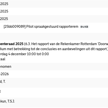
-2025
-2025
-2025
[25bb009089] Pilot spraakgestuurd rapporterem
84 KB
enteraad 2025
(6.3. Het rapport van de Rekenkamer Rotterdam ‘Doorw
dium met betrekking tot de conclusies en aanbevelingen uit dit rapport.
rdag 4 december 10:00 tot 0:00
aal
enomen
-2026
d, T.
t
kun, T.S.J.