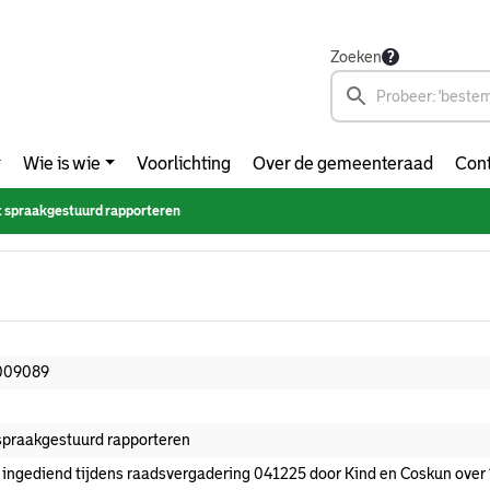
Zoeken
Wie is wie
Voorlichting
Over de gemeenteraad
Cont
t spraakgestuurd rapporteren
009089
 spraakgestuurd rapporteren
 ingediend tijdens raadsvergadering 041225 door Kind en Coskun over