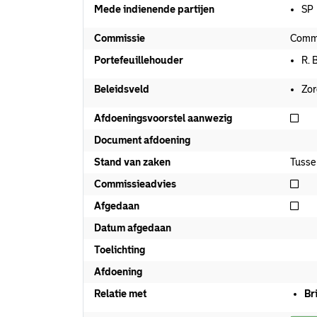
Mede indienende partijen
SP
Commissie
Commi
Portefeuillehouder
R. 
Beleidsveld
Zor
Nie
Afdoeningsvoorstel aanwezig
Document afdoening
Stand van zaken
Tusse
Nie
Commissieadvies
Nie
Afgedaan
Datum afgedaan
Toelichting
Afdoening
Relatie met
Br