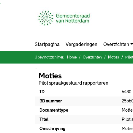
Ga naar de inhoud van deze pagina
Ga naar het zoeken
Ga naar het menu
Startpagina
Vergaderingen
Overzichten
U bevindt zich hier:
Home
Overzichten
Moties
Pilo
Moties
Pilot spraakgestuurd rapporteren
ID
6480
BB nummer
25bb
Documenttype
Motie
Titel
Pilot
Omschrijving
Motie