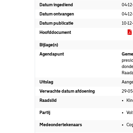
Datum ingediend
04-12
Datum ontvangen
04-12
Datum publicatie
10-12
Hoofddocument
Bijlage(n)
Agendapunt
Geme
presi
donde
Raadz
Uitslag
Aang
Verwachte datum afdoening
29-05
Raadslid
Kin
Partij
Vol
Medeondertekenaars
Coş