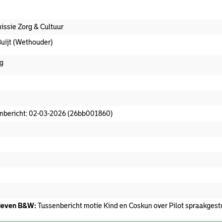
ssie Zorg & Cultuur
Buijt (Wethouder)
g
t afdoeningsvoorstel aanwezig
nbericht: 02-03-2026 (26bb001860)
t commissieadvies
t afgedaan
ieven B&W:
Tussenbericht motie Kind en Coskun over Pilot spraakgest