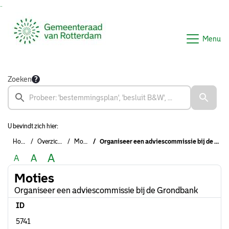
Ga naar de inhoud van deze pagina
Ga naar het zoeken
Ga naar het menu
Menu
Zoeken
U bevindt zich hier:
Home
Overzichten
Moties
Organiseer een adviescommissie bij de Grondbank
A
A
A
Moties
Organiseer een adviescommissie bij de Grondbank
ID
5741