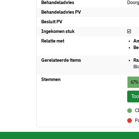
Behandeladvies
Doorg
Behandeladvies PV
Besluit PV
Ing
Ingekomen stuk
Relatie met
Am
Be
Gerelateerde items
Ra
Bl
Stemmen
67%
To
CD
voor
Pa
tegen