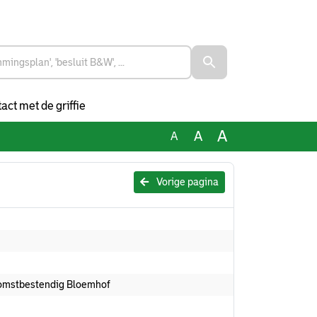
act met de griffie
A
A
A
Vorige pagina
omstbestendig Bloemhof