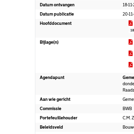
Datum ontvangen
18-11
Datum publicatie
20-11
Hoofddocument
1
Bijlage(n)
Agendapunt
Geme
donde
Raadz
Aan wie gericht
Geme
Commissie
BWB
Portefeuillehouder
C.M. 
Beleidsveld
Bouw