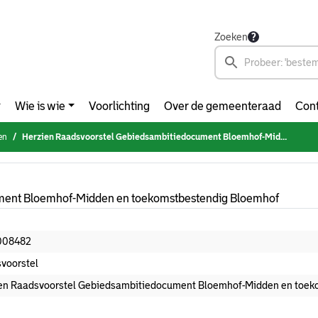
Zoeken
Wie is wie
Voorlichting
Over de gemeenteraad
Cont
en
Herzien Raadsvoorstel Gebiedsambitiedocument Bloemhof-Midden en toekomstbestendig Bloemhof
ment Bloemhof-Midden en toekomstbestendig Bloemhof
008482
voorstel
en Raadsvoorstel Gebiedsambitiedocument Bloemhof-Midden en toek