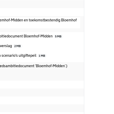
oemhof-Midden en toekomstbestendig Bloemhof
mbitiedocument Bloemhof-Midden
5 MB
everslag
2 MB
cenario's uitgiftepeil
1 MB
ebiedsambitiedocument ‘Bloemhof-Midden’.)