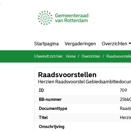
Ga naar de inhoud van deze pagina
Ga naar het zoeken
Ga naar het menu
Startpagina
Vergaderingen
Overzichten
U bevindt zich hier:
Home
Overzichten
Raadsvoorstell
Raadsvoorstellen
Herzien Raadsvoorstel Gebiedsambitiedocu
ID
709
BB-nummer
25bb
Documenttype
Raads
Titel
Herzi
Omschrijving