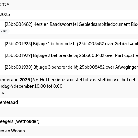
-2025
-2025
[25bb008482] Herzien Raadsvoorstel Gebiedsambitiedocument Bl
82 KB
[25bb001928] Bijlage 1 behorende bij 25bb008482 over Gebiedsa
[25bb001929] Bijlage 2 behorende bij 25bb008482 over Participati
[25bb001930] Bijlage 3 behorende bij 25bb008482 over Afwegingen s
enteraad 2025
(6.6. Het herziene voorstel tot vaststelling van het g
rdag 4 december 10:00 tot 0:00
aal
enteraad
Zeegers (Wethouder)
en en Wonen