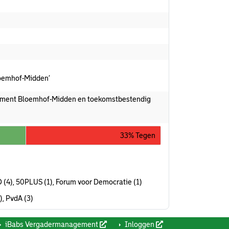
loemhof-Midden’
ment Bloemhof-Midden en toekomstbestendig
33% Tegen
D (4), 50PLUS (1), Forum voor Democratie (1)
), PvdA (3)
iBabs Vergadermanagement
Inloggen