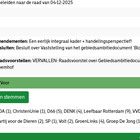
eleiden naar de raad van 04-12-2025
ekomen stuk
endementen:
Een eerlijk integraal kader + handelingsperspectief!
sluiten:
Besluit over Vaststelling van het gebiedsambitiedocument ‘B
adsvoorstellen:
VERVALLEN- Raadsvoorstel over Gebiedsambitiedocu
oemhof
 Voor
on stemmen
A (1), ChristenUnie (1), D66 (5), DENK (4), Leefbaar Rotterdam (9), VV
rtij voor de Dieren (2), SP (1), Volt (2), GroenLinks (4), Groep De Jong (1