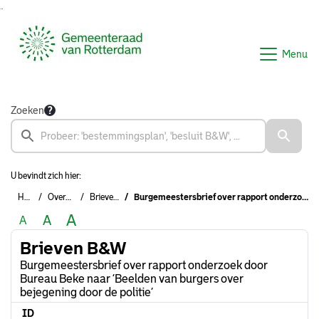
Ga naar de inhoud van deze pagina
Ga naar het zoeken
Ga naar het menu
Menu
Zoeken
U bevindt zich hier:
Home
Overzichten
Brieven B&W
Burgemeestersbrief over rapport onderzoek door Bureau Beke naar ‘Beelden van burgers over bejegening door de politie’
A
A
A
Brieven B&W
Burgemeestersbrief over rapport onderzoek door
Bureau Beke naar ‘Beelden van burgers over
bejegening door de politie’
ID