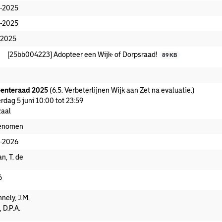
-2025
-2025
-2025
[25bb004223] Adopteer een Wijk- of Dorpsraad!
89 KB
enteraad 2025
(6.5. Verbeterlijnen Wijk aan Zet na evaluatie.)
rdag 5 juni 10:00 tot 23:59
aal
enomen
-2026
n, T. de
6
nely, J.M.
, D.P.A.