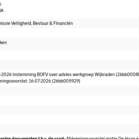
6
dA
ssie Veiligheid, Bestuur & Financiën
ken
oeningsvoorstel aanwezig
-2026 instemming BOFV over advies werkgroep Wijkraden (26bb0008
ningsvoorstel: 16-07-2026 (26bb005929)
t commissieadvies
t afgedaan
erige documenten t.b.v. de raad:
Afdoeningsvoorstel motie De Haan ea 