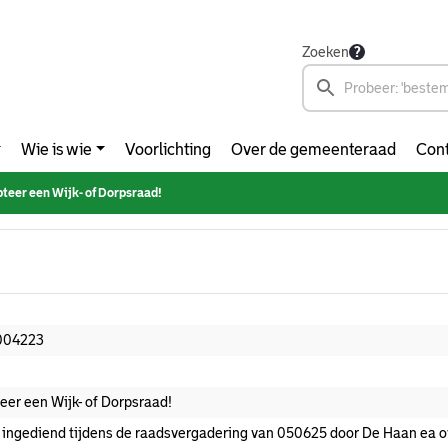
Zoeken
Wie is wie
Voorlichting
Over de gemeenteraad
Cont
teer een Wijk- of Dorpsraad!
004223
eer een Wijk- of Dorpsraad!
 ingediend tijdens de raadsvergadering van 050625 door De Haan ea ov