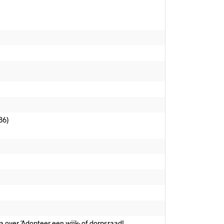
86)
over ‘Adopteer een wijk- of dorpsraad!