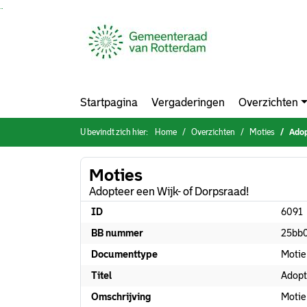
Ga naar de inhoud van deze pagina
Ga naar het zoeken
Ga naar het menu
Startpagina
Vergaderingen
Overzichten
U bevindt zich hier:
Home
Overzichten
Moties
Adop
Moties
Adopteer een Wijk- of Dorpsraad!
ID
6091
BB nummer
25bb
Documenttype
Motie
Titel
Adopt
Omschrijving
Motie