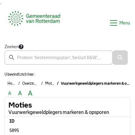
Ga naar de inhoud van deze pagina
Ga naar het zoeken
Ga naar het menu
Menu
Zoeken
U bevindt zich hier:
Home
Overzichten
Moties
Vuurwerkgeweldplegers markeren & opsporen
A
A
A
Moties
Vuurwerkgeweldplegers markeren & opsporen
ID
5895