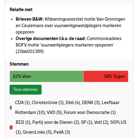
Relatie met
Brieven B&W:
Afdoeningsvoorstel motie Van Groningen
en Ceulemans over vuurwerkgeweldplegers markeren
opsporen
Overige documenten t.b.v. de raad:
Commissieadvies
BOFV motie ‘vuurwerkplegers markeren opsporen’
(25bb001389)
Stemmen
62% Voor
38% Tegen
Toon stemmen
CDA (1), ChristenUnie (1), D66 (4), DENK (3), Leefbaar
voor
Rotterdam (10), VVD (5), Forum voor Democratie (1)
BIJ1 (1), Partij voor de Dieren (2), SP (1), Volt (2), 50PLUS
tegen
(1), GroenLinks (5), PvdA (3)