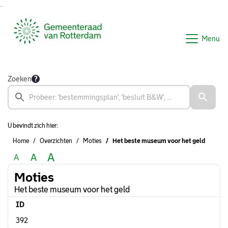
Ga naar de inhoud van deze pagina
Ga naar het zoeken
Ga naar het menu
Menu
Zoeken
U bevindt zich hier:
Home
Overzichten
Moties
Het beste museum voor het geld
A
A
A
Moties
Het beste museum voor het geld
ID
392