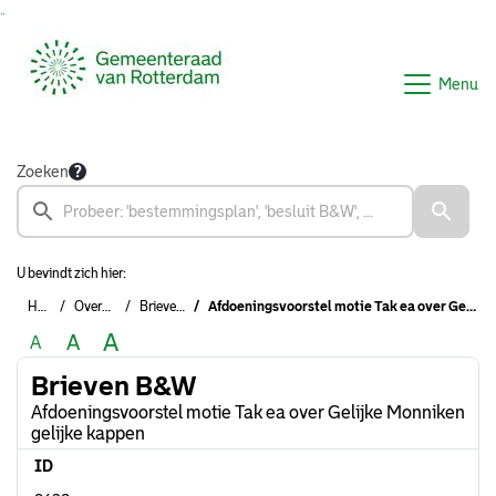
Ga naar de inhoud van deze pagina
Ga naar het zoeken
Ga naar het menu
Menu
Zoeken
U bevindt zich hier:
Home
Overzichten
Brieven B&W
Afdoeningsvoorstel motie Tak ea over Gelijke Monniken gelijke kappen
A
A
A
Brieven B&W
Afdoeningsvoorstel motie Tak ea over Gelijke Monniken
gelijke kappen
ID