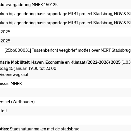
durevergadering MHEK 150125
kken bij agendering basisrapportage MIRT-project Stadsbrug, HOV & S
kken bij agendering basisrapportage MIRT-project Stadsbrug, HOV & S
-2025
-2025
[25bb000031] Tussenbericht veegbrief moties over MIRT Stadsbru
ssie Mobiliteit, Haven, Economie en Klimaat (2022-2026) 2025
(1.03
dag 15 januari 19:30 tot 23:00
Groenewegzaal
issie MHEK
K
Versnel (Wethouder)
teit
ekomen stuk
ties:
Stadsnatuur maken met de stadsbrug