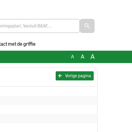
act met de griffie
A
A
A
Vorige pagina