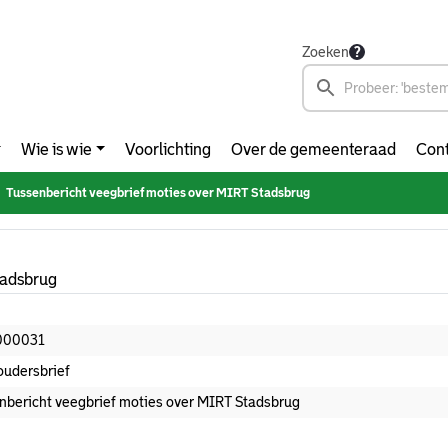
Zoeken
Wie is wie
Voorlichting
Over de gemeenteraad
Cont
Tussenbericht veegbrief moties over MIRT Stadsbrug
tadsbrug
000031
udersbrief
nbericht veegbrief moties over MIRT Stadsbrug