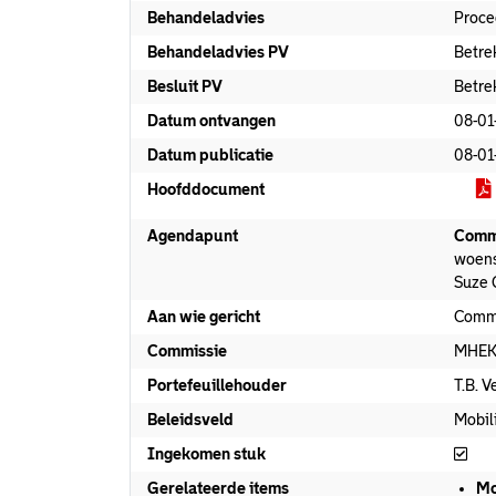
Behandeladvies
Proce
Behandeladvies PV
Betre
Besluit PV
Betre
Datum ontvangen
08-01
Datum publicatie
08-01
Hoofddocument
Agendapunt
Commi
woens
Suze 
Aan wie gericht
Comm
Commissie
MHE
Portefeuillehouder
T.B. 
Beleidsveld
Mobili
Ing
Ingekomen stuk
Gerelateerde items
Mo