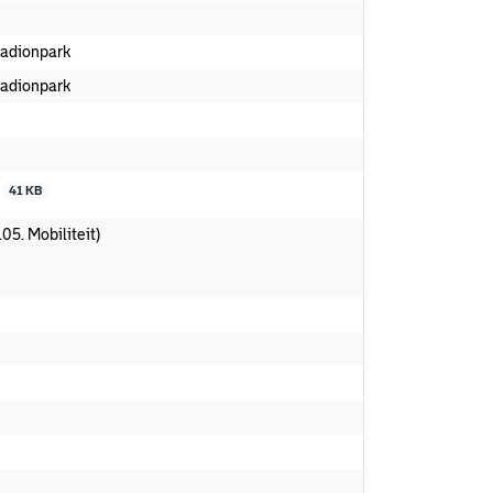
tadionpark
tadionpark
g
41 KB
.05. Mobiliteit)