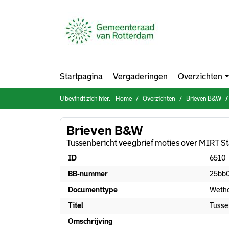
Ga naar de inhoud van deze pagina
Ga naar het zoeken
Ga naar het menu
Startpagina
Vergaderingen
Overzichten
U bevindt zich hier:
Home
Overzichten
Brieven B&W
Brieven B&W
Tussenbericht veegbrief moties over MIRT S
ID
6510
BB-nummer
25bb
Documenttype
Wetho
Titel
Tusse
Omschrijving