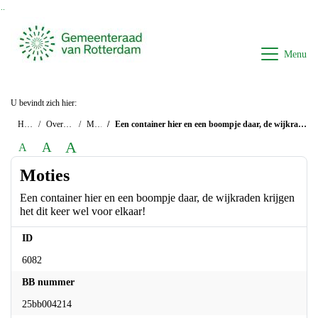
Ga naar de inhoud van deze pagina
Ga naar het zoeken
Ga naar het menu
Menu
U bevindt zich hier:
Home
Overzichten
Moties
Een container hier en een boompje daar, de wijkraden krijgen het dit keer wel voor elkaar!
A
A
A
Moties
Een container hier en een boompje daar, de wijkraden krijgen
het dit keer wel voor elkaar!
ID
6082
BB nummer
25bb004214