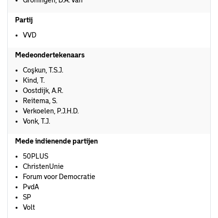
Groningen, D.A. van
Partij
VVD
Medeondertekenaars
Coşkun, T.S.J.
Kind, T.
Oostdijk, A.R.
Reitema, S.
Verkoelen, P.J.H.D.
Vonk, T.J.
Mede indienende partijen
50PLUS
ChristenUnie
Forum voor Democratie
PvdA
SP
Volt