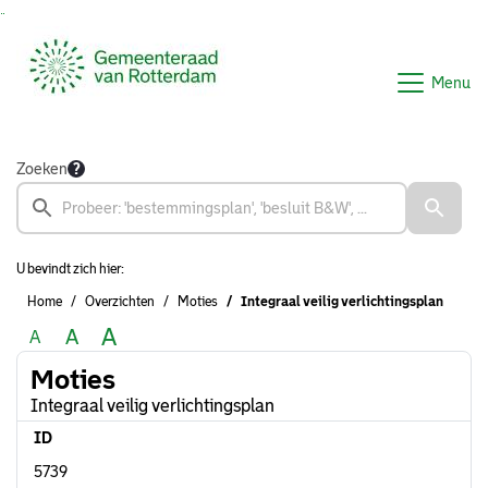
Ga naar de inhoud van deze pagina
Ga naar het zoeken
Ga naar het menu
Menu
Zoeken
U bevindt zich hier:
Home
Overzichten
Moties
Integraal veilig verlichtingsplan
A
A
A
Moties
Integraal veilig verlichtingsplan
ID
5739