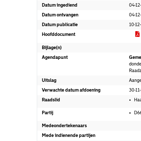
Datum ingediend
04-12
Datum ontvangen
04-12
Datum publicatie
10-12
Hoofddocument
Bijlage(n)
Agendapunt
Geme
donde
Raadz
Uitslag
Aang
Verwachte datum afdoening
30-11
Raadslid
Haa
Partij
D6
Medeondertekenaars
Mede indienende partijen