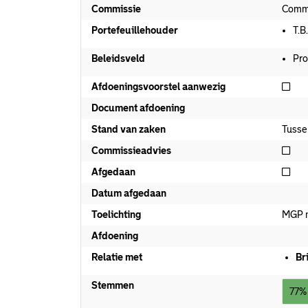
Commissie
Commi
Portefeuillehouder
T.B
Beleidsveld
Pro
Nie
Afdoeningsvoorstel aanwezig
Document afdoening
Stand van zaken
Tusse
Nie
Commissieadvies
Nie
Afgedaan
Datum afgedaan
Toelichting
MGP n
Afdoening
Relatie met
Br
Stemmen
77%