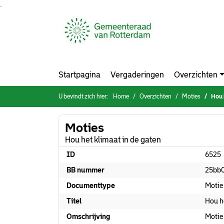
Ga naar de inhoud van deze pagina
Ga naar het zoeken
Ga naar het menu
Startpagina
Vergaderingen
Overzichten
U bevindt zich hier:
Home
Overzichten
Moties
Hou 
Moties
Hou het klimaat in de gaten
ID
6525
BB nummer
25bb
Documenttype
Motie
Titel
Hou h
Omschrijving
Motie