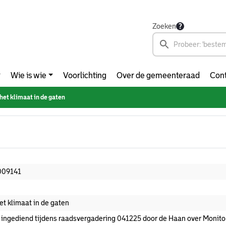
Zoeken
Wie is wie
Voorlichting
Over de gemeenteraad
Cont
het klimaat in de gaten
009141
et klimaat in de gaten
 ingediend tijdens raadsvergadering 041225 door de Haan over Monito