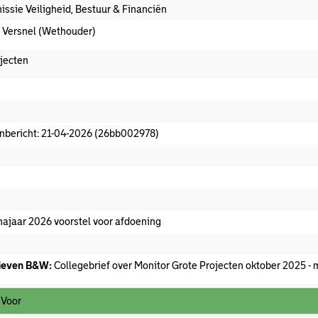
ssie Veiligheid, Bestuur & Financiën
. Versnel (Wethouder)
jecten
t afdoeningsvoorstel aanwezig
nbericht: 21-04-2026 (26bb002978)
t commissieadvies
t afgedaan
ajaar 2026 voorstel voor afdoening
ieven B&W:
Collegebrief over Monitor Grote Projecten oktober 2025 -
 Voor