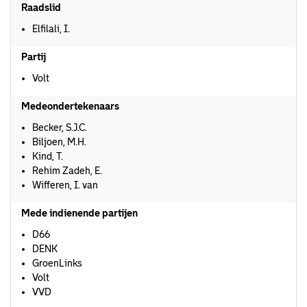
Raadslid
Elfilali, I.
Partij
Volt
Medeondertekenaars
Becker, S.J.C.
Biljoen, M.H.
Kind, T.
Rehim Zadeh, E.
Wifferen, I. van
Mede indienende partijen
D66
DENK
GroenLinks
Volt
VVD