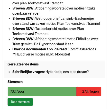
over plan Toekomstvast Tramnet
Brieven B&W:
Afdoeningsvoorstel over moties inzake
openbaar vervoer
Brieven B&W:
Wethouderbrief Lansink - Bastemeijer
over stand van zaken moties Plan Toekomstvast Tramnet
Brieven B&W:
Tussenbericht moties over Plan
Toekomstvast Tramnet
Brieven B&W:
Afdoeningsvoorstel motie Elfilali ea over
Tram gemist - De Hypertoop staat klaar
Overige documenten t.b.v. de raad:
Commissieadvies
MHEK diverse moties m.b.t. Mobiliteit
Gerelateerde items
Schriftelijke vragen:
Hyperloop, een pipe dream?
Stemmen
73% Voor
27% Tegen
Toon stemmen