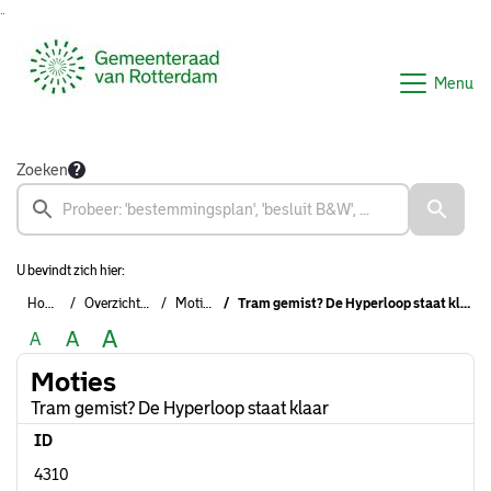
Ga naar de inhoud van deze pagina
Ga naar het zoeken
Ga naar het menu
Menu
Zoeken
U bevindt zich hier:
Home
Overzichten
Moties
Tram gemist? De Hyperloop staat klaar
A
A
A
Moties
Tram gemist? De Hyperloop staat klaar
ID
4310