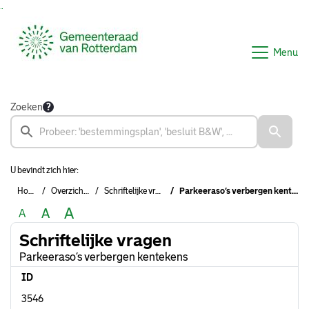
Ga naar de inhoud van deze pagina
Ga naar het zoeken
Ga naar het menu
Menu
Zoeken
U bevindt zich hier:
Home
Overzichten
Schriftelijke vragen
Parkeeraso’s verbergen kentekens
A
A
A
Schriftelijke vragen
Parkeeraso’s verbergen kentekens
ID
3546