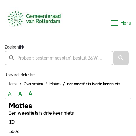
Ga naar de inhoud van deze pagina
Ga naar het zoeken
Ga naar het menu
Menu
Zoeken
U bevindt zich hier:
Home
Overzichten
Moties
Een weesfiets is drie keer niets
A
A
A
Moties
Een weesfiets is drie keer niets
ID
5806