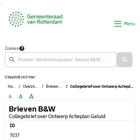
Ga naar de inhoud van deze pagina
Ga naar het zoeken
Ga naar het menu
Menu
Zoeken
U bevindt zich hier:
Home
Overzichten
Brieven B&W
Collegebrief over Ontwerp Actieplan Geluid
A
A
A
Brieven B&W
Collegebrief over Ontwerp Actieplan Geluid
ID
7037