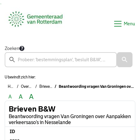
Ga naar de inhoud van deze pagina
Ga naar het zoeken
Ga naar het menu
Menu
Zoeken
U bevindt zich hier:
Home
Overzichten
Brieven B&W
Beantwoording vragen Van Groningen over Aanpakken verkeersaso’s in Nesselande
A
A
A
Brieven B&W
Beantwoording vragen Van Groningen over Aanpakken
verkeersaso’s in Nesselande
ID