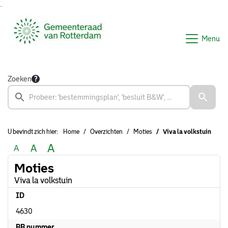
Ga naar de inhoud van deze pagina
Ga naar het zoeken
Ga naar het menu
Menu
Zoeken
U bevindt zich hier:
Home
Overzichten
Moties
Viva la volkstuin
A
A
A
Moties
Viva la volkstuin
ID
4630
BB nummer