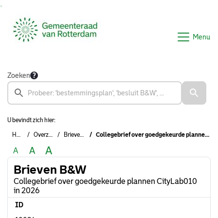
Ga naar de inhoud van deze pagina
Ga naar het zoeken
Ga naar het menu
Menu
Zoeken
U bevindt zich hier:
Home
Overzichten
Brieven B&W
Collegebrief over goedgekeurde plannen CityLab010 in 2026
A
A
A
Brieven B&W
Collegebrief over goedgekeurde plannen CityLab010
in 2026
ID