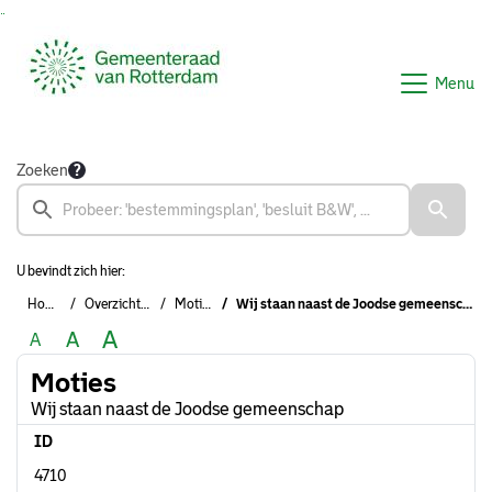
Ga naar de inhoud van deze pagina
Ga naar het zoeken
Ga naar het menu
Menu
Zoeken
U bevindt zich hier:
Home
Overzichten
Moties
Wij staan naast de Joodse gemeenschap
A
A
A
Moties
Wij staan naast de Joodse gemeenschap
ID
4710