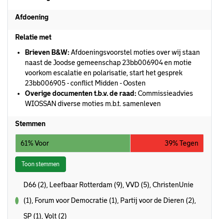
Afdoening
Relatie met
Brieven B&W:
Afdoeningsvoorstel moties over wij staan
naast de Joodse gemeenschap 23bb006904 en motie
voorkom escalatie en polarisatie, start het gesprek
23bb006905 - conflict Midden - Oosten
Overige documenten t.b.v. de raad:
Commissieadvies
WIOSSAN diverse moties m.b.t. samenleven
Stemmen
61% Voor
39% Tegen
Toon stemmen
D66 (2), Leefbaar Rotterdam (9), VVD (5), ChristenUnie
(1), Forum voor Democratie (1), Partij voor de Dieren (2),
voor
SP (1), Volt (2)