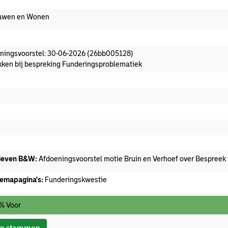
uwen en Wonen
oeningsvoorstel aanwezig
ningsvoorstel: 30-06-2026 (26bb005128)
kken bij bespreking Funderingsproblematiek
t commissieadvies
t afgedaan
ieven B&W:
Afdoeningsvoorstel motie Bruin en Verhoef over Bespreek
emapagina's:
Funderingskwestie
% Voor