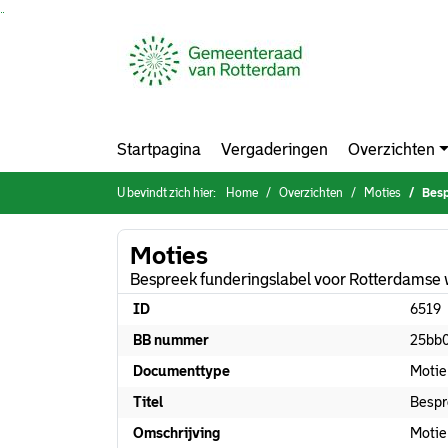
Ga naar de inhoud van deze pagina
Ga naar het zoeken
Ga naar het menu
Startpagina
Vergaderingen
Overzichten
U bevindt zich hier:
Home
Overzichten
Moties
Besp
Moties
Bespreek funderingslabel voor Rotterdamse
ID
6519
BB nummer
25bb
Documenttype
Motie
Titel
Bespr
Omschrijving
Motie