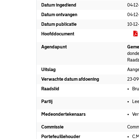
Datum ingediend
04-12
Datum ontvangen
04-12
Datum publicatie
10-12
Hoofddocument
Agendapunt
Geme
donde
Raadz
Uitslag
Aang
Verwachte datum afdoening
23-09
Raadslid
Bru
Partij
Lee
Medeondertekenaars
Ver
Commissie
Comm
Portefeuillehouder
C.M