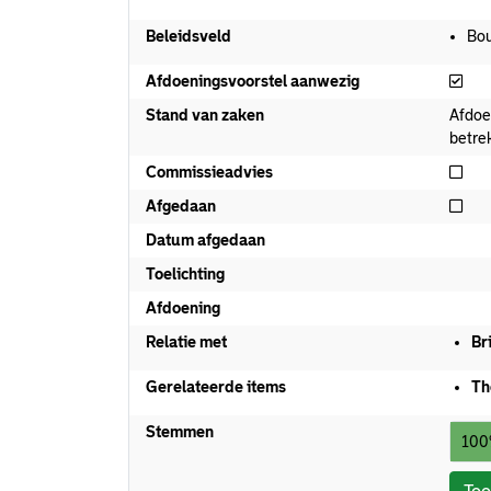
Beleidsveld
Bo
Afd
Afdoeningsvoorstel aanwezig
Stand van zaken
Afdoe
betre
Nie
Commissieadvies
Nie
Afgedaan
Datum afgedaan
Toelichting
Afdoening
Relatie met
Br
Gerelateerde items
Th
Stemmen
100