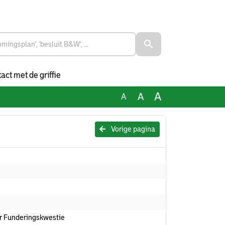
act met de griffie
A
A
A
Vorige pagina
er Funderingskwestie