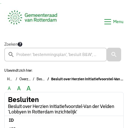
Ga naar de inhoud van deze pagina
Ga naar het zoeken
Ga naar het menu
Menu
Zoeken
U bevindt zich hier:
Home
Overzichten
Besluiten
Besluit over Herzien initiatiefvoorstel-Van der Velden ‘Lobbyen in Rotterdam inzichtelijk’
A
A
A
Besluiten
Besluit over Herzien initiatiefvoorstel-Van der Velden
‘Lobbyen in Rotterdam inzichtelijk’
ID