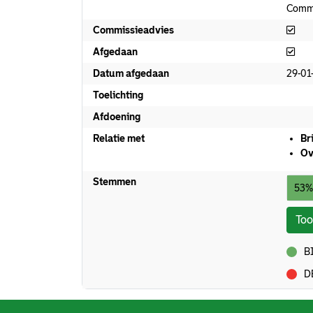
Commi
Com
Commissieadvies
Afg
Afgedaan
Datum afgedaan
29-01
Toelichting
Afdoening
Relatie met
Br
Ov
Stemmen
53%
To
BI
voor
D
tegen