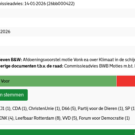
ssieadvies: 14-01-2026 (26bb000422)
missieadvies
edaan
-2026
ieven B&W:
Afdoeningsvoorstel motie Vonk ea over Klimaat in de schi
erige documenten t.b.v. de raad:
Commissieadvies BWB Moties m.b.t. 
 Voor
on stemmen
J1 (1), CDA (1), ChristenUnie (1), D66 (5), Partij voor de Dieren (1), SP (
ENK (4), Leefbaar Rotterdam (8), VVD (5), Forum voor Democratie (1)