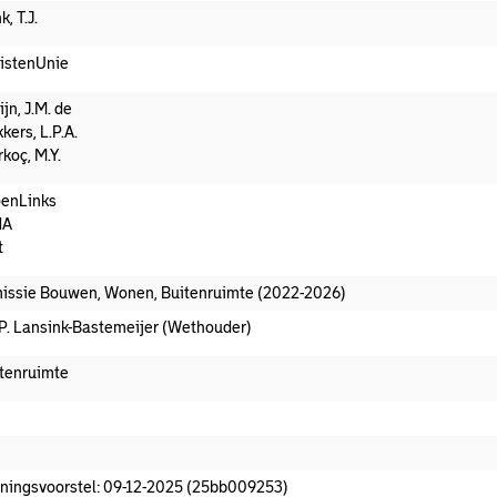
k, T.J.
istenUnie
ijn, J.M. de
kers, L.P.A.
koç, M.Y.
enLinks
dA
t
ssie Bouwen, Wonen, Buitenruimte (2022-2026)
.P. Lansink-Bastemeijer (Wethouder)
tenruimte
oeningsvoorstel aanwezig
ningsvoorstel: 09-12-2025 (25bb009253)