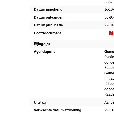
recla
Datum ingediend
16-10
Datum ontvangen
30-10
Datum publicatie
22-10
Hoofddocument
Bijlage(n)
Agendapunt
Geme
fossie
donde
Raadz
Geme
initi
(25bb
donde
Raadz
Uitslag
Aang
Verwachte datum afdoening
29-01