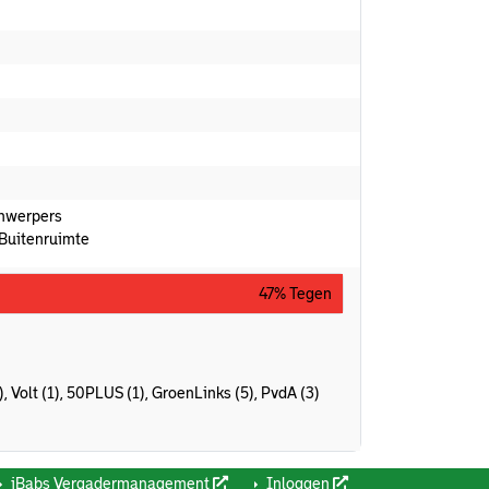
jnwerpers
Buitenruimte
47% Tegen
1), Volt (1), 50PLUS (1), GroenLinks (5), PvdA (3)
iBabs Vergadermanagement
Inloggen