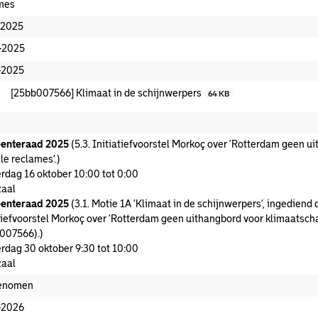
mes
-2025
-2025
-2025
[25bb007566] Klimaat in de schijnwerpers
64 KB
enteraad 2025
(5.3. Initiatiefvoorstel Morkoç over ‘Rotterdam geen u
le reclames’.)
rdag 16 oktober 10:00 tot 0:00
aal
enteraad 2025
(3.1. Motie 1A ‘Klimaat in de schijnwerpers’, ingediend d
atiefvoorstel Morkoç over ‘Rotterdam geen uithangbord voor klimaatscha
007566).)
rdag 30 oktober 9:30 tot 10:00
aal
enomen
-2026