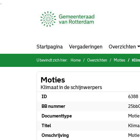
Ga naar de inhoud van deze pagina
Ga naar het zoeken
Ga naar het menu
Startpagina
Vergaderingen
Overzichten
U bevindt zich hier:
Home
Overzichten
Moties
Klim
Moties
Klimaat in de schijnwerpers
ID
6388
BB nummer
25bb
Documenttype
Motie
Titel
Klima
Omschrijving
Motie