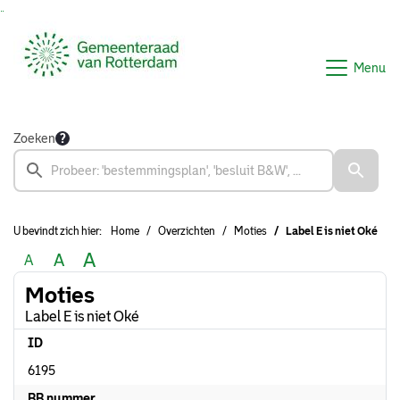
Ga naar de inhoud van deze pagina
Ga naar het zoeken
Ga naar het menu
Menu
Zoeken
U bevindt zich hier:
Home
Overzichten
Moties
Label E is niet Oké
A
A
A
Moties
Label E is niet Oké
ID
6195
BB nummer