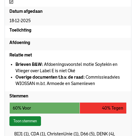
Afgedaan
Datum afgedaan
18-12-2025
Toelichting
Afdoening
Relatie met
Brieven B&W:
Afdoeningsvoorstel motie Soytekin en
Vlieger over Label E is niet Oké
Overige documenten t.b.v. de raad:
Commissieadvies
WIOSSAN m.b.t. Armoede en Samenleven
Stemmen
60% Voor
40% Tegen
Toon stemmen
BIJ1 (1), CDA (1), ChristenUnie (1), D66 (5), DENK (4),