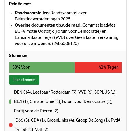
Relatie met
Raadsvoorstellen:
Raadsvoorstel over
Belastingverordeningen 2025
Overige documenten t.b.v. de raad:
Commissieadvies
BOFV motie Oostdijk (Forum voor Democratie) en
Lansink-Bastemeijer (VVD) over Geen lastenverzwaring
voor onze inwoners (24bb005120)
Stemmen
58% Voor
42% Tegen
Toon stemmen
DENK (4), Leefbaar Rotterdam (9), VVD (6), 50PLUS (1),
BIJ1 (1), ChristenUnie (1), Forum voor Democratie (1),
voor
Partij voor de Dieren (2)
D66 (5), CDA (1), GroenLinks (4), Groep De Jong (1), PvdA
tegen
(4), SP (1), Volt (2)