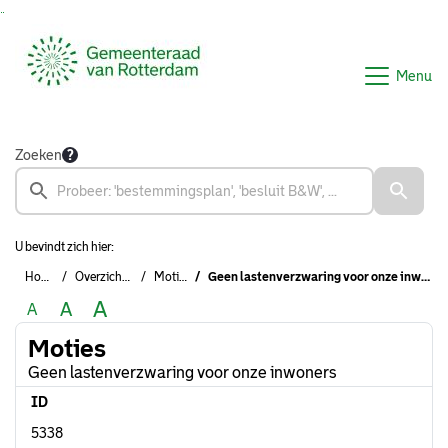
Ga naar de inhoud van deze pagina
Ga naar het zoeken
Ga naar het menu
Menu
Zoeken
U bevindt zich hier:
Home
Overzichten
Moties
Geen lastenverzwaring voor onze inwoners
A
A
A
Moties
Geen lastenverzwaring voor onze inwoners
ID
5338