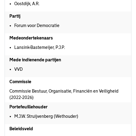
Oostdijk, A.R.
Partij
Forum voor Democratie
Medeondertekenaars
Lansink-Bastemeijer, P.J.P.
Mede indienende partijen
VVD
Commissie
Commissie Bestuur, Organisatie, Financiën en Veiligheid
(2022-2026)
Portefeuillehouder
M.J.W. Struijvenberg (Wethouder)
Beleidsveld