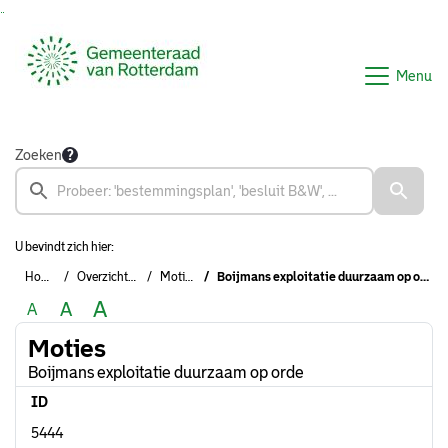
Ga naar de inhoud van deze pagina
Ga naar het zoeken
Ga naar het menu
Menu
Zoeken
U bevindt zich hier:
Home
Overzichten
Moties
Boijmans exploitatie duurzaam op orde
A
A
A
Moties
Boijmans exploitatie duurzaam op orde
ID
5444