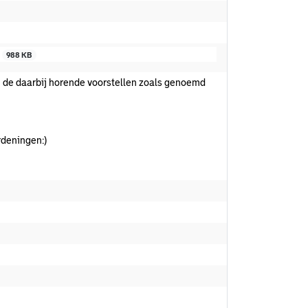
5
988 KB
en de daarbij horende voorstellen zoals genoemd
ordeningen:)