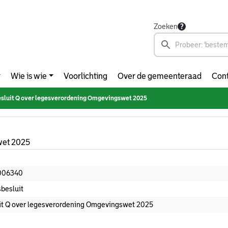
Zoeken
Wie is wie
Voorlichting
Over de gemeenteraad
Cont
sluit Q over legesverordening Omgevingswet 2025
wet 2025
006340
besluit
it Q over legesverordening Omgevingswet 2025