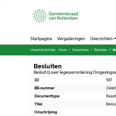
Ga naar de inhoud van deze pagina
Ga naar het zoeken
Ga naar het menu
Startpagina
Vergaderingen
Overzichten
U bevindt zich hier:
Home
Overzichten
Besluiten
Be
Besluiten
Besluit Q over legesverordening Omgevings
ID
587
BB-nummer
24bb
Documenttype
Raads
Titel
Beslu
Omschrijving