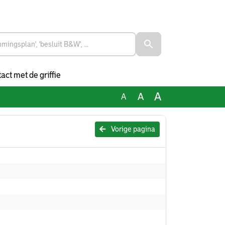
act met de griffie
A
A
A
Vorige pagina