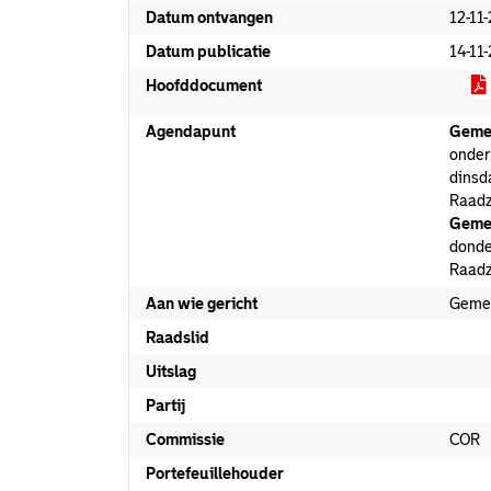
Datum ontvangen
12-11
Datum publicatie
14-11
Hoofddocument
Agendapunt
Geme
onder 
dinsd
Raadz
Geme
donde
Raadz
Aan wie gericht
Geme
Raadslid
Uitslag
Partij
Commissie
COR
Portefeuillehouder