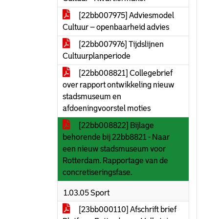
[22bb007975] Adviesmodel
Cultuur – openbaarheid advies
[22bb007976] Tijdslijnen
Cultuurplanperiode
[22bb008821] Collegebrief
over rapport ontwikkeling nieuw
stadsmuseum en
afdoeningvoorstel moties
[22bb008822] Bijlage
behorende bij 22bb8821 - Naar
een nieuw stadsmuseum voor
Rotterdam. Rapportage van de
concretiseringsfase.
1.03.05 Sport
[23bb000110] Afschrift brief