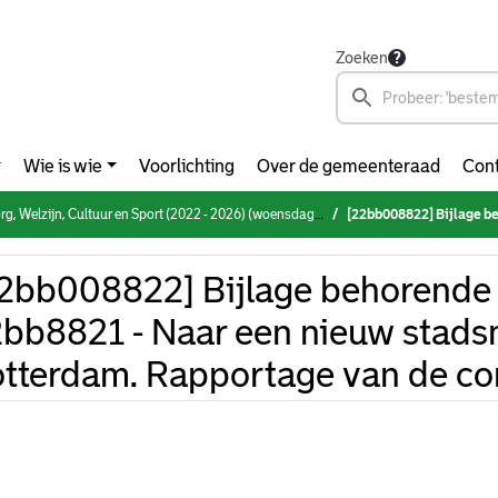
Zoeken
Wie is wie
Voorlichting
Over de gemeenteraad
Cont
elzijn, Cultuur en Sport (2022 - 2026) (woensdag 18 januari 2023)
[22bb008822] Bijlage behorende bij 22bb8821 - Na
2bb008822] Bijlage behorende 
bb8821 - Naar een nieuw stad
tterdam. Rapportage van de con