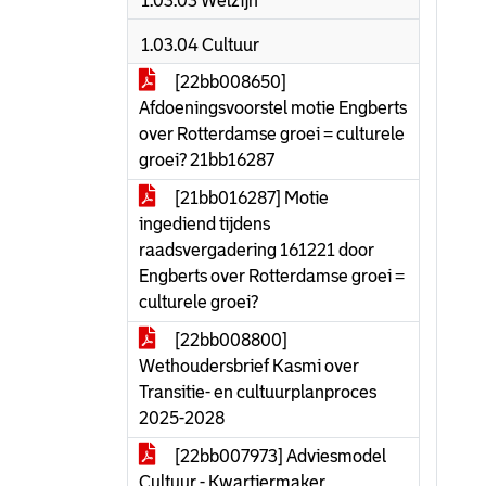
1.03.03 Welzijn
1.03.04 Cultuur
[22bb008650]
Afdoeningsvoorstel motie Engberts
over Rotterdamse groei = culturele
groei? 21bb16287
[21bb016287] Motie
ingediend tijdens
raadsvergadering 161221 door
Engberts over Rotterdamse groei =
culturele groei?
[22bb008800]
Wethoudersbrief Kasmi over
Transitie- en cultuurplanproces
2025-2028
[22bb007973] Adviesmodel
Cultuur - Kwartiermaker