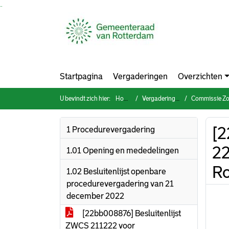
Ga naar de inhoud van deze pagina
Ga naar het zoeken
Ga naar het menu
Startpagina
Vergaderingen
Overzichten
U bevindt zich hier:
Home
Vergaderingen
Commissie Zorg, W
[2
1 Procedurevergadering
22
1.01 Opening en mededelingen
Ro
1.02 Besluitenlijst openbare
procedurevergadering van 21
december 2022
[22bb008876] Besluitenlijst
ZWCS 211222 voor