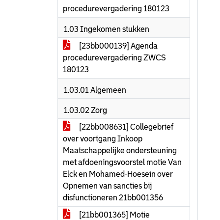
procedurevergadering 180123
1.03 Ingekomen stukken
[23bb000139] Agenda
procedurevergadering ZWCS
180123
1.03.01 Algemeen
1.03.02 Zorg
[22bb008631] Collegebrief
over voortgang Inkoop
Maatschappelijke ondersteuning
met afdoeningsvoorstel motie Van
Elck en Mohamed-Hoesein over
Opnemen van sancties bij
disfunctioneren 21bb001356
[21bb001365] Motie