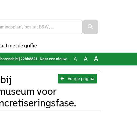
act met de griffie
A
A
A
ar een nieuw stadsmuseum voor Rotterdam. Rapportage van de concretiseringsfase.
bij
Vorige pagina
smuseum voor
cretiseringsfase.