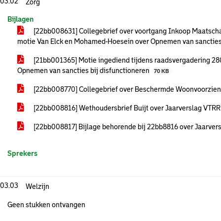
.03.02
Zorg
Bijlagen
[22bb008631] Collegebrief over voortgang Inkoop Maatscha
motie Van Elck en Mohamed-Hoesein over Opnemen van sancties
[21bb001365] Motie ingediend tijdens raadsvergadering 2
Opnemen van sancties bij disfunctioneren
70 KB
[22bb008770] Collegebrief over Beschermde Woonvoorzien
[22bb008816] Wethoudersbrief Buijt over Jaarverslag VTR
[22bb008817] Bijlage behorende bij 22bb8816 over Jaarver
Sprekers
.03.03
Welzijn
Geen stukken ontvangen