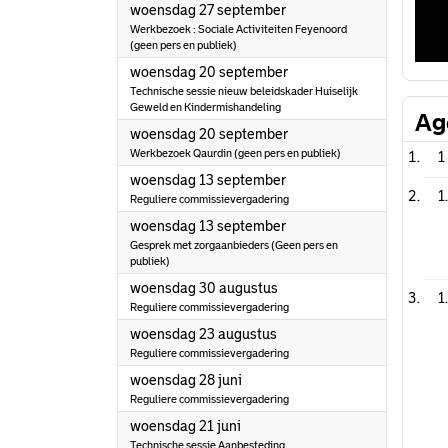
2023
woensdag 27 september
Werkbezoek : Sociale Activiteiten Feyenoord
(geen pers en publiek)
2023
woensdag 20 september
Technische sessie nieuw beleidskader Huiselijk
Geweld en Kindermishandeling
Ag
2023
woensdag 20 september
Werkbezoek Qaurdin (geen pers en publiek)
1
2023
woensdag 13 september
1
Reguliere commissievergadering
2023
woensdag 13 september
Gesprek met zorgaanbieders (Geen pers en
publiek)
2023
woensdag 30 augustus
1
Reguliere commissievergadering
2023
woensdag 23 augustus
Reguliere commissievergadering
2023
woensdag 28 juni
Reguliere commissievergadering
2023
woensdag 21 juni
Technische sessie Aanbesteding