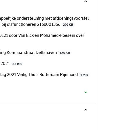
ppelijke ondersteuning met afdoeningsvoorstel
 bij disfunctioneren 21bb001356
299 KB
80121 door Van Elck en Mohamed-Hoesein over
ing Korenaarstraat Delfshaven
124 KB
R 2021
88 KB
slag 2021 Veilig Thuis Rotterdam Rijnmond
1 MB