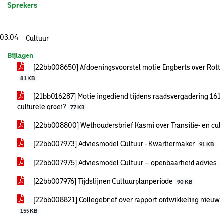
Sprekers
.03.04
Cultuur
Bijlagen
[22bb008650] Afdoeningsvoorstel motie Engberts over Rott
81 KB
[21bb016287] Motie ingediend tijdens raadsvergadering 161
culturele groei?
77 KB
[22bb008800] Wethoudersbrief Kasmi over Transitie- en c
[22bb007973] Adviesmodel Cultuur - Kwartiermaker
91 KB
[22bb007975] Adviesmodel Cultuur – openbaarheid advies
[22bb007976] Tijdslijnen Cultuurplanperiode
90 KB
[22bb008821] Collegebrief over rapport ontwikkeling nieu
155 KB