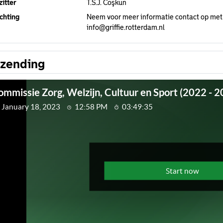
itter
T.S.J. Coşkun
chting
Neem voor meer informatie contact op met
info@griffie.rotterdam.nl
tzending