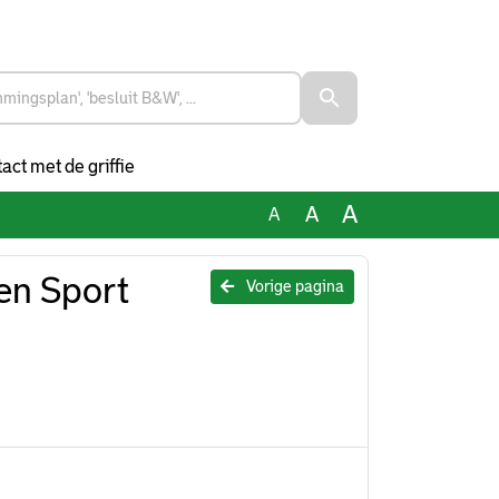
act met de griffie
A
A
A
en Sport
Vorige pagina