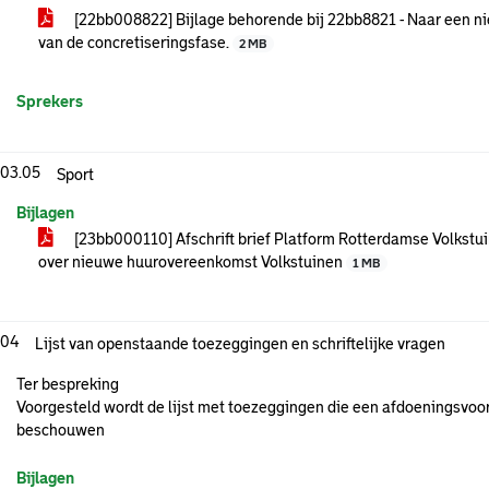
[22bb008822] Bijlage behorende bij 22bb8821 - Naar een 
van de concretiseringsfase.
2 MB
Sprekers
.03.05
Sport
Bijlagen
[23bb000110] Afschrift brief Platform Rotterdamse Volkstui
over nieuwe huurovereenkomst Volkstuinen
1 MB
.04
Lijst van openstaande toezeggingen en schriftelijke vragen
Ter bespreking
Voorgesteld wordt de lijst met toezeggingen die een afdoeningsvoo
beschouwen
Bijlagen