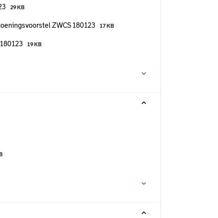
123
29 KB
fdoeningsvoorstel ZWCS 180123
17 KB
S 180123
19 KB
B