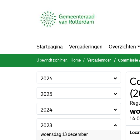
Ga naar de inhoud van deze pagina
Ga naar het zoeken
Ga naar het menu
Startpagina
Vergaderingen
Overzichten
U bevindt zich hier:
Home
Vergaderingen
Commissie Zo
2026
Co
(2
2025
Regu
wo
2024
14:0
2023
Loca
2023
woensdag 13 december