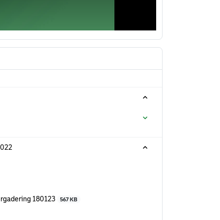
2022
ergadering 180123
567 KB