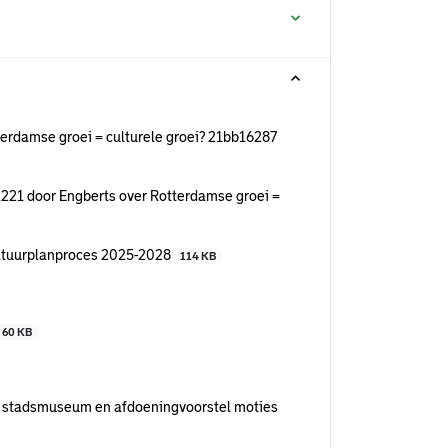
erdamse groei = culturele groei? 21bb16287
221 door Engberts over Rotterdamse groei =
ultuurplanproces 2025-2028
114 KB
60 KB
w stadsmuseum en afdoeningvoorstel moties