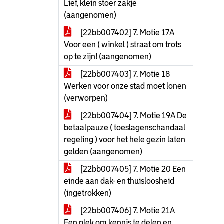
Lief, klein stoer zakje
(aangenomen)
[22bb007402] 7. Motie 17A
Voor een ( winkel ) straat om trots
op te zijn! (aangenomen)
[22bb007403] 7. Motie 18
Werken voor onze stad moet lonen
(verworpen)
[22bb007404] 7. Motie 19A De
betaalpauze ( toeslagenschandaal
regeling ) voor het hele gezin laten
gelden (aangenomen)
[22bb007405] 7. Motie 20 Een
einde aan dak- en thuisloosheid
(ingetrokken)
[22bb007406] 7. Motie 21A
Een plek om kennis te delen en