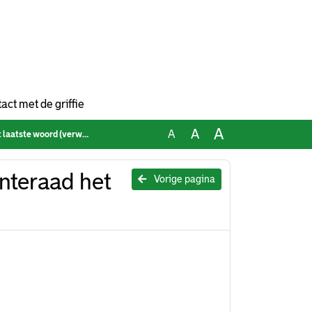
act met de griffie
A
A
A
tste woord (verworpen)
nteraad het
Vorige pagina