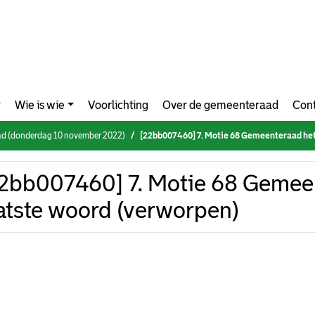
Wie is wie
Voorlichting
Over de gemeenteraad
Cont
d (donderdag 10 november 2022)
[22bb007460] 7. Motie 68 Gemeenteraad het laa
2bb007460] 7. Motie 68 Gemee
atste woord (verworpen)