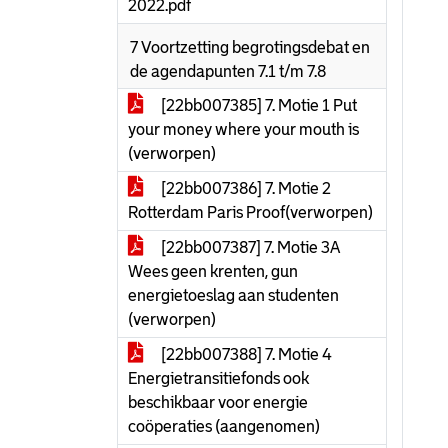
2022.pdf
7 Voortzetting begrotingsdebat en
de agendapunten 7.1 t/m 7.8
[22bb007385] 7. Motie 1 Put
your money where your mouth is
(verworpen)
[22bb007386] 7. Motie 2
Rotterdam Paris Proof(verworpen)
[22bb007387] 7. Motie 3A
Wees geen krenten, gun
energietoeslag aan studenten
(verworpen)
[22bb007388] 7. Motie 4
Energietransitiefonds ook
beschikbaar voor energie
coöperaties (aangenomen)