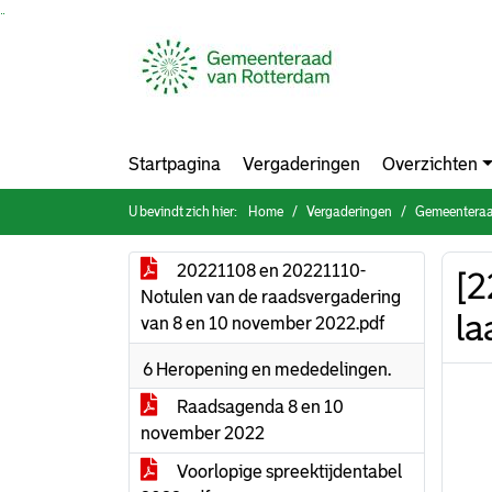
Ga naar de inhoud van deze pagina
Ga naar het zoeken
Ga naar het menu
Startpagina
Vergaderingen
Overzichten
U bevindt zich hier:
Home
Vergaderingen
Gemeenteraa
20221108 en 20221110-
[2
Notulen van de raadsvergadering
la
van 8 en 10 november 2022.pdf
6 Heropening en mededelingen.
Raadsagenda 8 en 10
november 2022
Voorlopige spreektijdentabel