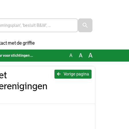
act met de griffie
A
A
A
n verenigingen (aangenomen)
et
Vorige pagina
verenigingen