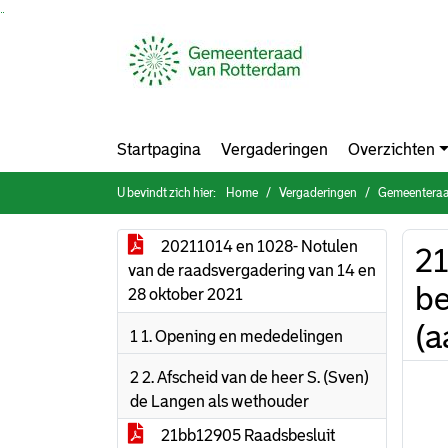
Ga naar de inhoud van deze pagina
Ga naar het zoeken
Ga naar het menu
Startpagina
Vergaderingen
Overzichten
U bevindt zich hier:
Home
Vergaderingen
Gemeenteraa
20211014 en 1028- Notulen
21
van de raadsvergadering van 14 en
be
28 oktober 2021
(
1 1. Opening en mededelingen
2 2. Afscheid van de heer S. (Sven)
de Langen als wethouder
21bb12905 Raadsbesluit