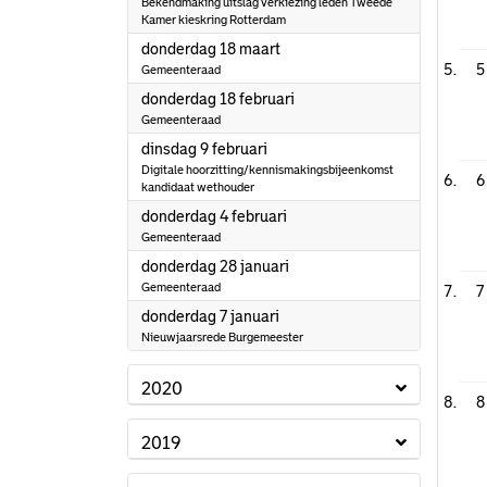
Bekendmaking uitslag verkiezing leden Tweede
Kamer kieskring Rotterdam
2021
donderdag 18 maart
5
Gemeenteraad
2021
donderdag 18 februari
Gemeenteraad
2021
dinsdag 9 februari
Digitale hoorzitting/kennismakingsbijeenkomst
6
kandidaat wethouder
2021
donderdag 4 februari
Gemeenteraad
2021
donderdag 28 januari
Gemeenteraad
7
2021
donderdag 7 januari
Nieuwjaarsrede Burgemeester
2020
8
2019