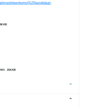
makingsbijeenkomst%20kandidaat-
38 KB
skes
206 KB