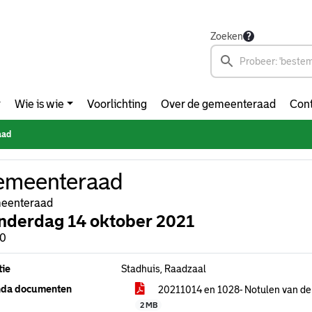
Zoeken
Wie is wie
Voorlichting
Over de gemeenteraad
Cont
aad
emeenteraad
eenteraad
nderdag 14 oktober 2021
00
tie
Stadhuis, Raadzaal
da documenten
20211014 en 1028- Notulen van de 
2 MB