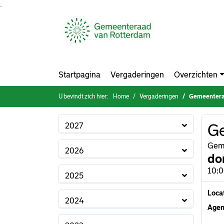
Ga naar de inhoud van deze pagina
Ga naar het zoeken
Ga naar het menu
Startpagina
Vergaderingen
Overzichten
U bevindt zich hier:
Home
Vergaderingen
Gemeenter
2027
G
Gem
2026
do
10:
2025
Loca
2024
Agen