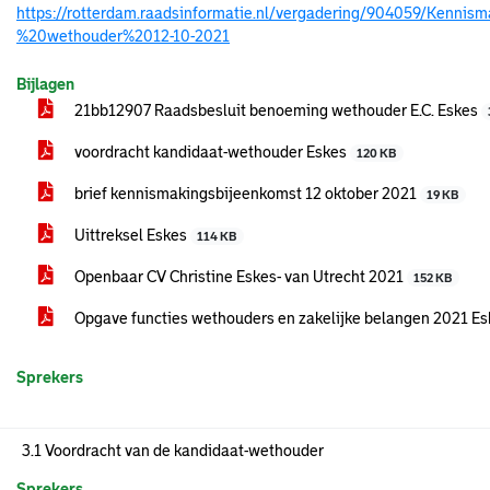
https://rotterdam.raadsinformatie.nl/vergadering/904059/Kennis
%20wethouder%2012-10-2021
Bijlagen
21bb12907 Raadsbesluit benoeming wethouder E.C. Eskes
voordracht kandidaat-wethouder Eskes
120 KB
brief kennismakingsbijeenkomst 12 oktober 2021
19 KB
Uittreksel Eskes
114 KB
Openbaar CV Christine Eskes- van Utrecht 2021
152 KB
Opgave functies wethouders en zakelijke belangen 2021 E
Sprekers
3.1 Voordracht van de kandidaat-wethouder
Sprekers